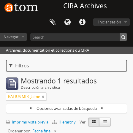
CIRA Archives
Iniciar sesión
Navegar
Archives, documentation et collections du CIRA
Filtros
Mostrando 1 resultados
Descripción archivística
BALIUS MIR, Jaime
Opciones avanzadas de búsqueda
Imprimir vista previa
Hierarchy
Ver :
Ordenar por:
Fecha final