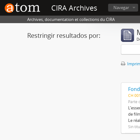
CIRA Archives
Navegar
Archives, documentation et collections du CIRA
Restringir resultados por:
De
Imprimi
Fond
CH 00
Parte 
L’esse
de fil
Le réa
Sin tít