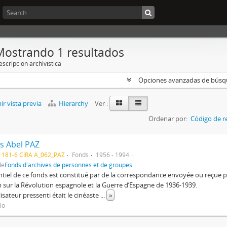
Mostrando 1 resultados
scripción archivística
Opciones avanzadas de bús
r vista previa
Hierarchy
Ver :
Ordenar por:
Código de r
s Abel PAZ
1181-6 CIRA A_062_PAZ
Fonds
1956 - 1994
de
Fonds d'archives de personnes et de groupes
ntiel de ce fonds est constitué par de la correspondance envoyée ou reçu
m sur la Révolution espagnole et la Guerre d’Espagne de 1936-1939.
lisateur pressenti était le cinéaste
...
»
ulo