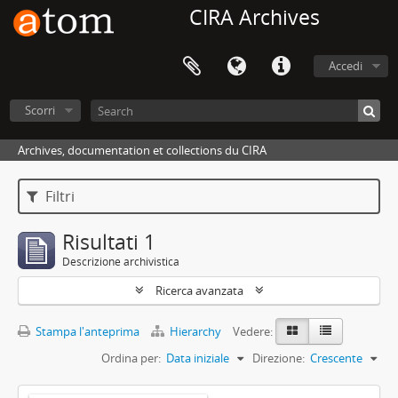
CIRA Archives
Accedi
Scorri
Archives, documentation et collections du CIRA
Filtri
Risultati 1
Descrizione archivistica
Ricerca avanzata
Stampa l'anteprima
Hierarchy
Vedere:
Ordina per:
Data iniziale
Direzione:
Crescente