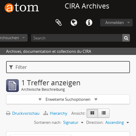
CIRA Archives
Anmelden
rchsuchen
Archives, documentation et collections du CIRA
Filter
1 Treffer anzeigen
Archivische Beschreibung
Erweiterte Suchoptionen
Druckvorschau
Hierarchy
Ansicht:
Sortieren nach:
Signatur
Direction:
Ascending