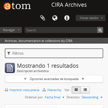
CIRA Archives
Iniciar sesión
Navegar
Archives, documentation et collections du CIRA
Filtros
Mostrando 1 resultados
Descripción archivística
Opciones avanzadas de búsqueda
Imprimir vista previa
Hierarchy
Ver :
Ordenar por:
Fecha final
Direction:
Descending