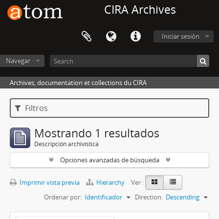
CIRA Archives
Iniciar sesión
Navegar
Archives, documentation et collections du CIRA
Filtros
Mostrando 1 resultados
Descripción archivística
Opciones avanzadas de búsqueda
Imprimir vista previa
Hierarchy
Ver :
Ordenar por:
Identificador
Direction:
Descending