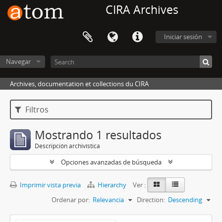
CIRA Archives
Iniciar sesión
Navegar
Archives, documentation et collections du CIRA
Filtros
Mostrando 1 resultados
Descripción archivística
Opciones avanzadas de búsqueda
Imprimir vista previa
Hierarchy
Ver :
Ordenar por:
Relevancia
Direction:
Descending