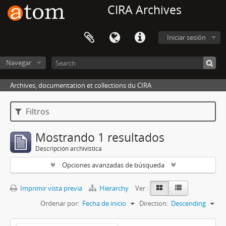
CIRA Archives
Iniciar sesión
Navegar
Archives, documentation et collections du CIRA
Filtros
Mostrando 1 resultados
Descripción archivística
Opciones avanzadas de búsqueda
Imprimir vista previa
Hierarchy
Ver :
Ordenar por:
Fecha de inicio
Direction:
Descending