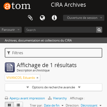
CIRA Archives
Ouverture de session
Parcourir
Archives, documentation et collections du CIRA
Filtres
Affichage de 1 résultats
Description archivistique
VIVANCOS, Eduardo
Options de recherche avancée
Aperçu avant impression
Hierarchy
Affichage :
Trier par:
Date de fin
Direction:
Décroissant