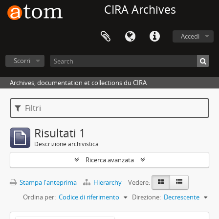
CIRA Archives
Accedi
Scorri
Archives, documentation et collections du CIRA
Filtri
Risultati 1
Descrizione archivistica
Ricerca avanzata
Stampa l'anteprima
Hierarchy
Vedere:
Ordina per:
Codice di riferimento
Direzione:
Decrescente