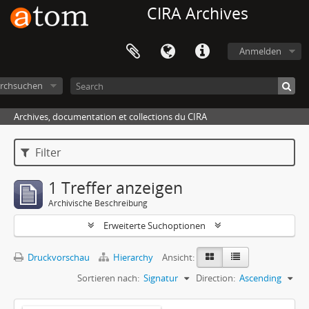
CIRA Archives
Anmelden
rchsuchen
Archives, documentation et collections du CIRA
Filter
1 Treffer anzeigen
Archivische Beschreibung
Erweiterte Suchoptionen
Druckvorschau
Hierarchy
Ansicht:
Sortieren nach:
Signatur
Direction:
Ascending