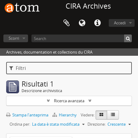
CIRA Archives
Accedi
Scorri
Archives, documentation et collections du CIRA
Filtri
Risultati 1
Descrizione archivistica
Ricerca avanzata
Stampa l'anteprima
Hierarchy
Vedere:
Ordina per:
La data è stata modificata
Direzione:
Crescente