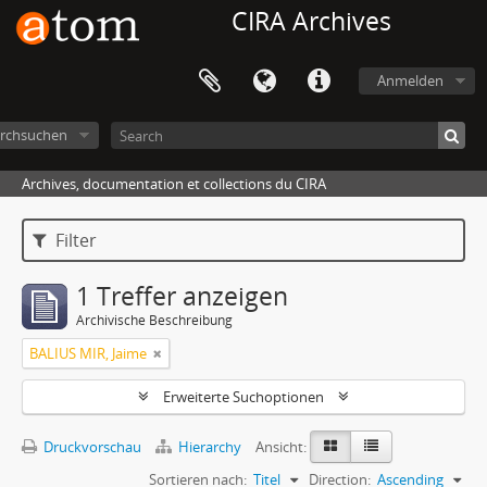
CIRA Archives
Anmelden
rchsuchen
Archives, documentation et collections du CIRA
Filter
1 Treffer anzeigen
Archivische Beschreibung
BALIUS MIR, Jaime
Erweiterte Suchoptionen
Druckvorschau
Hierarchy
Ansicht:
Sortieren nach:
Titel
Direction:
Ascending