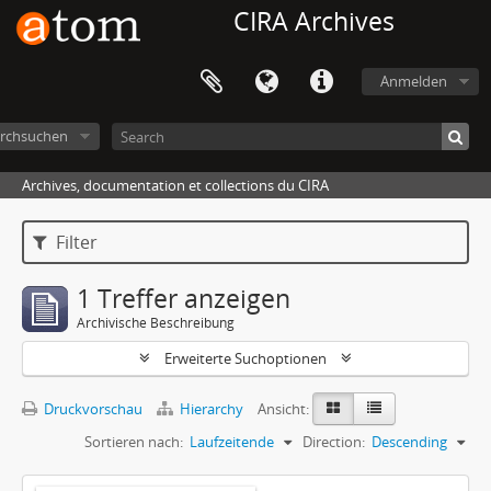
CIRA Archives
Anmelden
rchsuchen
Archives, documentation et collections du CIRA
Filter
1 Treffer anzeigen
Archivische Beschreibung
Erweiterte Suchoptionen
Druckvorschau
Hierarchy
Ansicht:
Sortieren nach:
Laufzeitende
Direction:
Descending