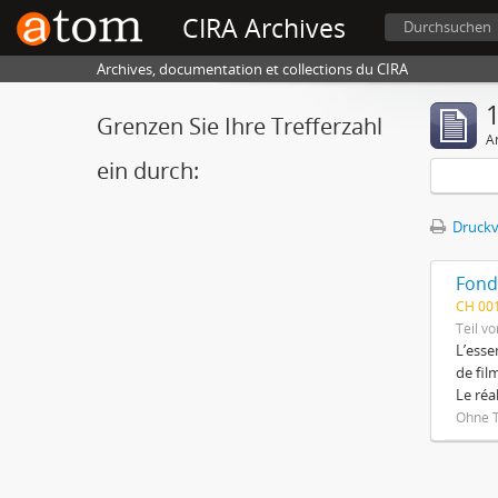
CIRA Archives
Durchsuchen
Archives, documentation et collections du CIRA
1
Grenzen Sie Ihre Trefferzahl
A
ein durch:
Druckv
Fond
CH 00
Teil vo
L’esse
de fil
Le réa
Ohne T