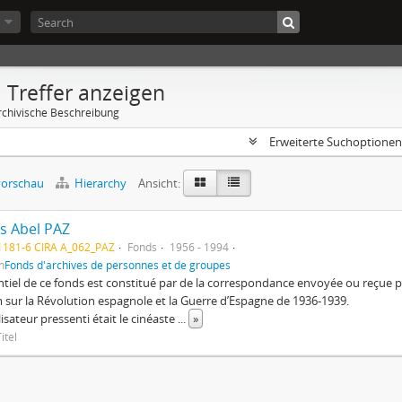
 Treffer anzeigen
rchivische Beschreibung
Erweiterte Suchoptione
orschau
Hierarchy
Ansicht:
s Abel PAZ
1181-6 CIRA A_062_PAZ
Fonds
1956 - 1994
n
Fonds d'archives de personnes et de groupes
ntiel de ce fonds est constitué par de la correspondance envoyée ou reçu
m sur la Révolution espagnole et la Guerre d’Espagne de 1936-1939.
lisateur pressenti était le cinéaste
...
»
itel