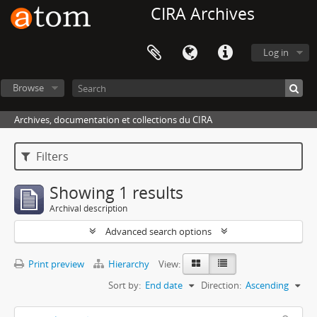
CIRA Archives
Log in
Browse
Archives, documentation et collections du CIRA
Filters
Showing 1 results
Archival description
Advanced search options
Print preview
Hierarchy
View:
Sort by:
End date
Direction:
Ascending