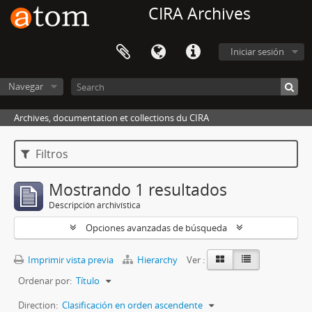
CIRA Archives
Iniciar sesión
Navegar
Archives, documentation et collections du CIRA
Filtros
Mostrando 1 resultados
Descripción archivística
Opciones avanzadas de búsqueda
Imprimir vista previa
Hierarchy
Ver :
Ordenar por:
Título
Direction:
Clasificación en orden ascendente