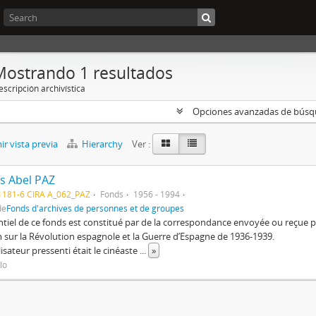
Mostrando 1 resultados
scripción archivística
Opciones avanzadas de bús
r vista previa
Hierarchy
Ver :
s Abel PAZ
1181-6 CIRA A_062_PAZ
Fonds
1956 - 1994
de
Fonds d'archives de personnes et de groupes
ntiel de ce fonds est constitué par de la correspondance envoyée ou reçu
m sur la Révolution espagnole et la Guerre d’Espagne de 1936-1939.
lisateur pressenti était le cinéaste
...
»
ulo