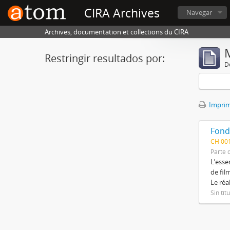
CIRA Archives
Navegar
Archives, documentation et collections du CIRA
Restringir resultados por:
De
Imprimi
Fond
CH 00
Parte 
L’esse
de fil
Le réa
Sin tít