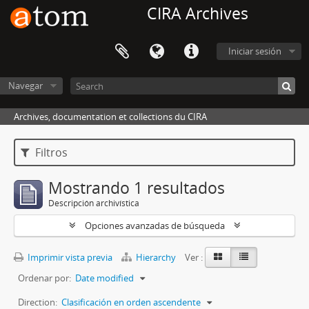
CIRA Archives
Iniciar sesión
Navegar
Archives, documentation et collections du CIRA
Filtros
Mostrando 1 resultados
Descripción archivística
Opciones avanzadas de búsqueda
Imprimir vista previa
Hierarchy
Ver :
Ordenar por:
Date modified
Direction:
Clasificación en orden ascendente