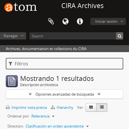
CIRA Archives
Iniciar sesión
Navegar
Archives, documentation et collections du CIRA
Filtros
Mostrando 1 resultados
Descripción archivística
Opciones avanzadas de búsqueda
Imprimir vista previa
Hierarchy
Ver :
Ordenar por:
Relevancia
Direction:
Clasificación en orden ascendente