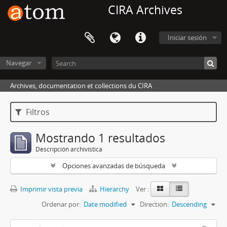
CIRA Archives
Iniciar sesión
Navegar
Archives, documentation et collections du CIRA
Filtros
Mostrando 1 resultados
Descripción archivística
Opciones avanzadas de búsqueda
Imprimir vista previa
Hierarchy
Ver :
Ordenar por:
Date modified
Direction:
Descending