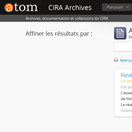
CIRA Archives
Parcourir
Archives, documentation et collections du CIRA
A
Affiner les résultats par :
D
Aperçu
Fond
CH 00
Fait pa
L’esse
de fil
Le réa
CAMAC