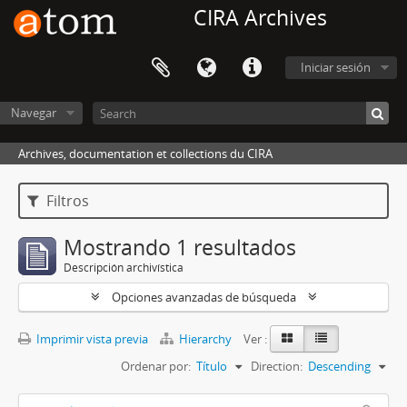
CIRA Archives
Iniciar sesión
Navegar
Archives, documentation et collections du CIRA
Filtros
Mostrando 1 resultados
Descripción archivística
Opciones avanzadas de búsqueda
Imprimir vista previa
Hierarchy
Ver :
Ordenar por:
Título
Direction:
Descending