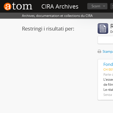
CIRA Archives
Scorri
Archives, documentation et collections du CIRA
R
Restringi i risultati per:
De
Stampa
Fond
CH 00
Parte d
L’esse
de fil
Le réa
Senza t