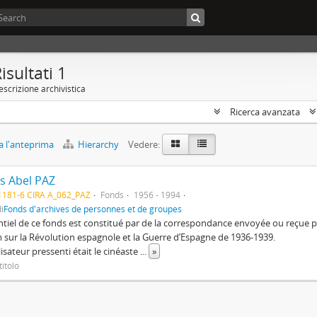
isultati 1
scrizione archivistica
Ricerca avanzata
 l'anteprima
Hierarchy
Vedere:
s Abel PAZ
1181-6 CIRA A_062_PAZ
Fonds
1956 - 1994
i
Fonds d'archives de personnes et de groupes
ntiel de ce fonds est constitué par de la correspondance envoyée ou reçu
m sur la Révolution espagnole et la Guerre d’Espagne de 1936-1939.
lisateur pressenti était le cinéaste
...
»
itolo