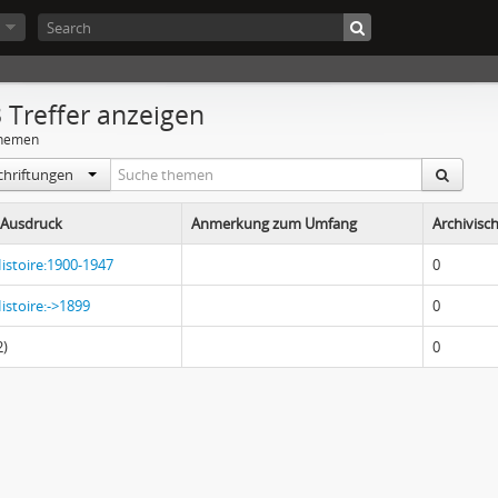
 Treffer anzeigen
hemen
schriftungen
Ausdruck
Anmerkung zum Umfang
Archivisc
istoire:1900-1947
0
istoire:->1899
0
2)
0