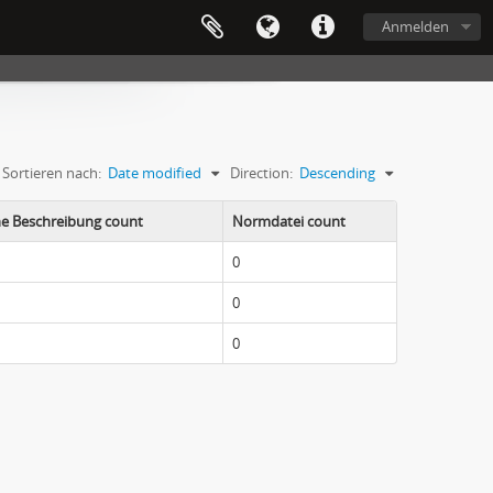
Anmelden
Sortieren nach:
Date modified
Direction:
Descending
he Beschreibung count
Normdatei count
0
0
0