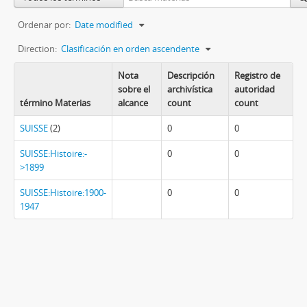
Ordenar por:
Date modified
Direction:
Clasificación en orden ascendente
Nota
Descripción
Registro de
sobre el
archivística
autoridad
término Materias
alcance
count
count
SUISSE
(2)
0
0
SUISSE:Histoire:-
0
0
>1899
SUISSE:Histoire:1900-
0
0
1947