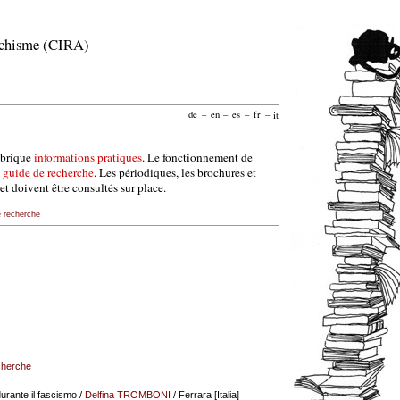
archisme (CIRA)
de
–
en
–
es
–
fr
–
it
ubrique
informations pratiques
. Le fonctionnement de
e
guide de recherche
. Les périodiques, les brochures et
et doivent être consultés sur place.
e recherche
echerche
durante il fascismo
/
Delfina TROMBONI
/ Ferrara [Italia]