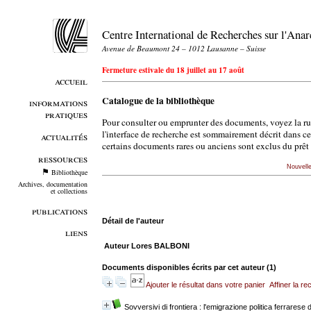
Centre International de Recherches sur l'An
Avenue de Beaumont 24 – 1012 Lausanne – Suisse
Fermeture estivale du 18 juillet au 17 août
accueil
Catalogue de la bibliothèque
informations
pratiques
Pour consulter ou emprunter des documents, voyez la r
l'interface de recherche est sommairement décrit dans c
actualités
certains documents rares ou anciens sont exclus du prêt 
ressources
Nouvell
Bibliothèque
Archives, documentation
et collections
publications
Détail de l'auteur
liens
Auteur Lores BALBONI
Documents disponibles écrits par cet auteur (
1
)
Ajouter le résultat dans votre panier
Affiner la r
Sovversivi di frontiera : l'emigrazione politica ferrarese 