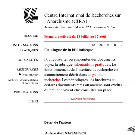
Centre International de Recherches sur
l'Anarchisme (CIRA)
Avenue de Beaumont 24 – 1012 Lausanne – Suisse
accueil
Fermeture estivale du 18 juillet au 17 août
informations
de
–
en
–
es
–
fr
–
it
pratiques
Catalogue de la bibliothèque
Pour consulter ou emprunter des documents,
actualités
voyez la rubrique
informations pratiques
. Le
ressources
fonctionnement de l'interface de recherche est
sommairement décrit dans ce
guide de
Bibliothèque
recherche
. Les périodiques, les brochures et
Archives, documentation
et collections
certains documents rares ou anciens sont exclus
du prêt et doivent être consultés sur place.
publications
Nouvelle recherche
liens
Détail de l'auteur
Auteur Alex MAYENFISCH