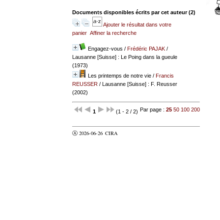
Documents disponibles écrits par cet auteur (
2
)
Ajouter le résultat dans votre
panier
Affiner la recherche
Engagez-vous
/
Frédéric PAJAK
/
Lausanne [Suisse] : Le Poing dans la gueule
(1973)
Les printemps de notre vie
/
Francis
REUSSER
/ Lausanne [Suisse] : F. Reusser
(2002)
Par page :
25
50
100
200
1
(1 - 2 / 2)
Ⓐ 2026-06-26
CIRA
valider