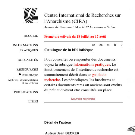
Centre International de Recherches sur
l'Anarchisme (CIRA)
Avenue de Beaumont 24 – 1012 Lausanne – Suisse
accueil
Fermeture estivale du 18 juillet au 17 août
informations
de
–
en
–
es
–
fr
–
it
pratiques
Catalogue de la bibliothèque
Pour consulter ou emprunter des documents,
actualités
voyez la rubrique
informations pratiques
. Le
ressources
fonctionnement de l'interface de recherche est
sommairement décrit dans ce
guide de
Bibliothèque
recherche
. Les périodiques, les brochures et
Archives, documentation
et collections
certains documents rares ou anciens sont exclus
du prêt et doivent être consultés sur place.
publications
Nouvelle recherche
liens
Détail de l'auteur
Auteur Jean BECKER