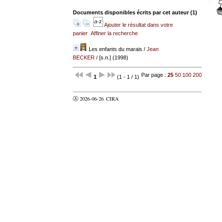
Documents disponibles écrits par cet auteur (
1
)
Ajouter le résultat dans votre
panier
Affiner la recherche
Les enfants du marais
/
Jean
BECKER
/ [s.n.] (1998)
Par page :
25
50
100
200
1
(1 - 1 / 1)
Ⓐ 2026-06-26
CIRA
valider