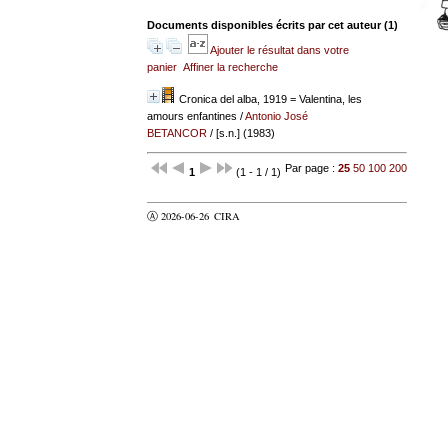
Documents disponibles écrits par cet auteur (
1
)
Ajouter le résultat dans votre
panier
Affiner la recherche
Cronica del alba, 1919 = Valentina, les
amours enfantines
/
Antonio José
BETANCOR
/ [s.n.] (1983)
Par page :
25
50
100
200
1
(1 - 1 / 1)
Ⓐ 2026-06-26
CIRA
valider