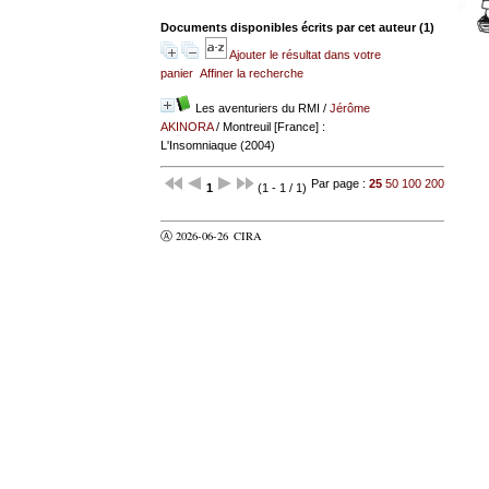
Documents disponibles écrits par cet auteur (
1
)
Ajouter le résultat dans votre
panier
Affiner la recherche
Les aventuriers du RMI
/
Jérôme
AKINORA
/ Montreuil [France] :
L'Insomniaque (2004)
Par page :
25
50
100
200
1
(1 - 1 / 1)
Ⓐ 2026-06-26
CIRA
valider