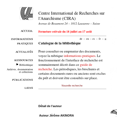
Centre International de Recherches sur
l'Anarchisme (CIRA)
Avenue de Beaumont 24 – 1012 Lausanne – Suisse
accueil
Fermeture estivale du 18 juillet au 17 août
informations
de
–
en
–
es
–
fr
–
it
pratiques
Catalogue de la bibliothèque
Pour consulter ou emprunter des documents,
actualités
voyez la rubrique
informations pratiques
. Le
ressources
fonctionnement de l'interface de recherche est
sommairement décrit dans ce
guide de
Bibliothèque
recherche
. Les périodiques, les brochures et
Archives, documentation
et collections
certains documents rares ou anciens sont exclus
du prêt et doivent être consultés sur place.
publications
Nouvelle recherche
liens
Détail de l'auteur
Auteur Jérôme AKINORA