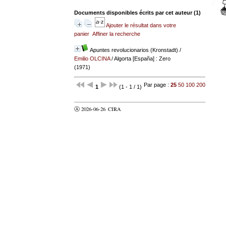
Documents disponibles écrits par cet auteur (
1
)
Ajouter le résultat dans votre
panier
Affiner la recherche
Apuntes revolucionarios (Kronstadt)
/
Emilio OLCINA
/ Algorta [España] : Zero
(1971)
Par page :
25
50
100
200
1
(1 - 1 / 1)
Ⓐ 2026-06-26
CIRA
valider