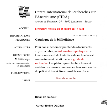
Centre International de Recherches sur
l'Anarchisme (CIRA)
Avenue de Beaumont 24 – 1012 Lausanne – Suisse
accueil
Fermeture estivale du 18 juillet au 17 août
informations
de
–
en
–
es
–
fr
–
it
pratiques
Catalogue de la bibliothèque
Pour consulter ou emprunter des documents,
actualités
voyez la rubrique
informations pratiques
. Le
ressources
fonctionnement de l'interface de recherche est
sommairement décrit dans ce
guide de
Bibliothèque
recherche
. Les périodiques, les brochures et
Archives, documentation
et collections
certains documents rares ou anciens sont exclus
du prêt et doivent être consultés sur place.
publications
Nouvelle recherche
liens
Détail de l'auteur
Auteur Emilio OLCINA