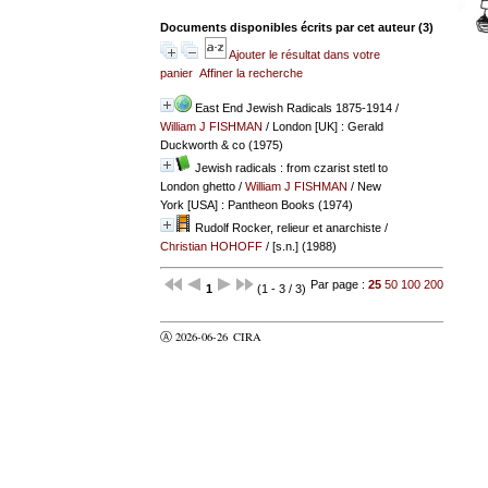
Documents disponibles écrits par cet auteur (
3
)
Ajouter le résultat dans votre
panier
Affiner la recherche
East End Jewish Radicals 1875-1914
/
William J FISHMAN
/ London [UK] : Gerald
Duckworth & co (1975)
Jewish radicals : from czarist stetl to
London ghetto
/
William J FISHMAN
/ New
York [USA] : Pantheon Books (1974)
Rudolf Rocker, relieur et anarchiste
/
Christian HOHOFF
/ [s.n.] (1988)
Par page :
25
50
100
200
1
(1 - 3 / 3)
Ⓐ 2026-06-26
CIRA
valider