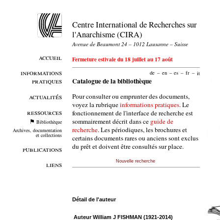
Centre International de Recherches sur
l'Anarchisme (CIRA)
Avenue de Beaumont 24 – 1012 Lausanne – Suisse
accueil
Fermeture estivale du 18 juillet au 17 août
informations
de
–
en
–
es
–
fr
–
it
pratiques
Catalogue de la bibliothèque
Pour consulter ou emprunter des documents,
actualités
voyez la rubrique
informations pratiques
. Le
ressources
fonctionnement de l'interface de recherche est
sommairement décrit dans ce
guide de
Bibliothèque
recherche
. Les périodiques, les brochures et
Archives, documentation
et collections
certains documents rares ou anciens sont exclus
du prêt et doivent être consultés sur place.
publications
Nouvelle recherche
liens
Détail de l'auteur
Auteur William J FISHMAN (1921-2014)