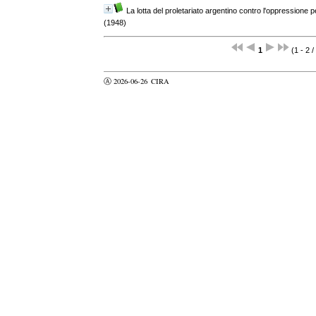
La lotta del proletariato argentino contro l'oppressione p
(1948)
1
(1 - 2 /
Ⓐ 2026-06-26
CIRA
valider