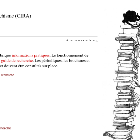
archisme (CIRA)
de
–
en
–
es
–
fr
–
it
ubrique
informations pratiques
. Le fonctionnement de
e
guide de recherche
. Les périodiques, les brochures et
et doivent être consultés sur place.
e recherche
echerche