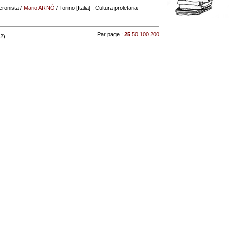
eronista
/
Mario ARNÒ
/ Torino [Italia] : Cultura proletaria
Par page :
25
50
100
200
 2)