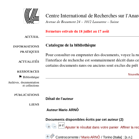
Centre International de Recherches sur l'An
Avenue de Beaumont 24 – 1012 Lausanne – Suisse
Fermeture estivale du 18 juillet au 17 août
accueil
Catalogue de la bibliothèque
informations
pratiques
Pour consulter ou emprunter des documents, voyez la r
l'interface de recherche est sommairement décrit dans c
actualités
certains documents rares ou anciens sont exclus du prêt 
ressources
Nouvell
Bibliothèque
Archives, documentation
et collections
publications
Détail de l'auteur
liens
Auteur Mario ARNÒ
Documents disponibles écrits par cet auteur (
2
)
Ajouter le résultat dans votre panier
Affiner la r
Controcorrente
/
Mario ARNÒ
/ Torino [Italia] : [s.n.]