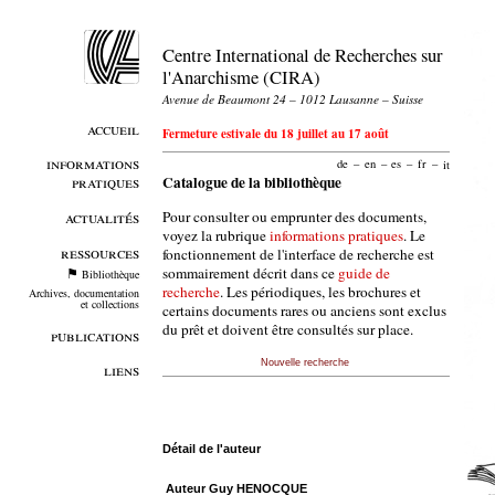
Centre International de Recherches sur
l'Anarchisme (CIRA)
Avenue de Beaumont 24 – 1012 Lausanne – Suisse
accueil
Fermeture estivale du 18 juillet au 17 août
informations
de
–
en
–
es
–
fr
–
it
pratiques
Catalogue de la bibliothèque
Pour consulter ou emprunter des documents,
actualités
voyez la rubrique
informations pratiques
. Le
ressources
fonctionnement de l'interface de recherche est
sommairement décrit dans ce
guide de
Bibliothèque
recherche
. Les périodiques, les brochures et
Archives, documentation
et collections
certains documents rares ou anciens sont exclus
du prêt et doivent être consultés sur place.
publications
Nouvelle recherche
liens
Détail de l'auteur
Auteur Guy HENOCQUE