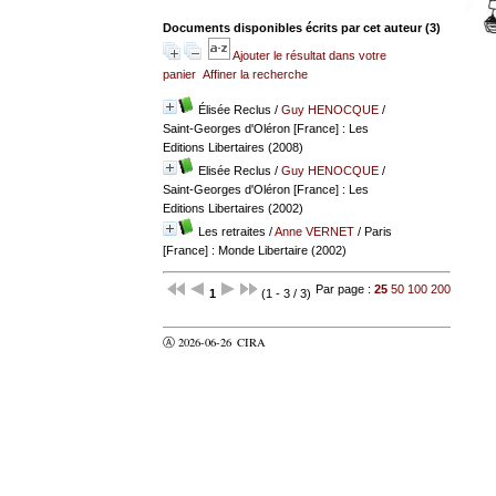
Documents disponibles écrits par cet auteur (
3
)
Ajouter le résultat dans votre
panier
Affiner la recherche
Élisée Reclus
/
Guy HENOCQUE
/
Saint-Georges d'Oléron [France] : Les
Editions Libertaires (2008)
Elisée Reclus
/
Guy HENOCQUE
/
Saint-Georges d'Oléron [France] : Les
Editions Libertaires (2002)
Les retraites
/
Anne VERNET
/ Paris
[France] : Monde Libertaire (2002)
Par page :
25
50
100
200
1
(1 - 3 / 3)
Ⓐ 2026-06-26
CIRA
valider