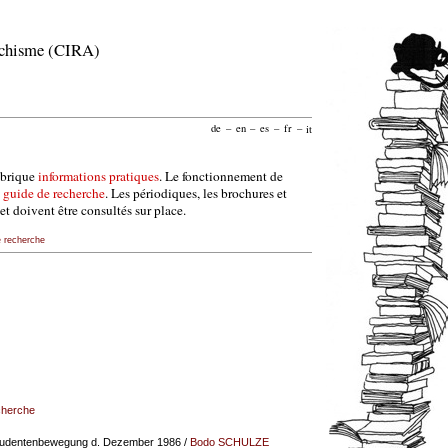
archisme (CIRA)
de
–
en
–
es
–
fr
–
it
ubrique
informations pratiques
. Le fonctionnement de
e
guide de recherche
. Les périodiques, les brochures et
et doivent être consultés sur place.
e recherche
echerche
. Studentenbewegung d. Dezember 1986
/
Bodo SCHULZE