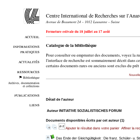
Centre International de Recherches sur l'An
Avenue de Beaumont 24 – 1012 Lausanne – Suisse
Fermeture estivale du 18 juillet au 17 août
accueil
Catalogue de la bibliothèque
informations
pratiques
Pour consulter ou emprunter des documents, voyez la r
l'interface de recherche est sommairement décrit dans c
actualités
certains documents rares ou anciens sont exclus du prêt 
ressources
Nouvell
Bibliothèque
Archives, documentation
et collections
publications
Détail de l'auteur
liens
Auteur INITIATIVE SOZIALISTISCHES FORUM
Documents disponibles écrits par cet auteur (
1
)
Ajouter le résultat dans votre panier
Affiner la r
Das Ende der Gleichgültigkeit : Die franz. Schüler- u