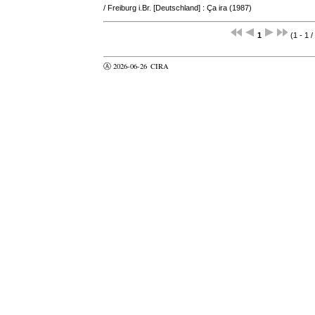
/ Freiburg i.Br. [Deutschland] : Ça ira (1987)
1
(1 - 1 /
Ⓐ 2026-06-26
CIRA
valider