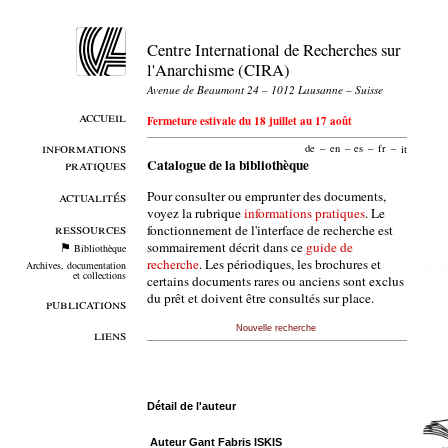
Centre International de Recherches sur
l'Anarchisme (CIRA)
Avenue de Beaumont 24 – 1012 Lausanne – Suisse
accueil
Fermeture estivale du 18 juillet au 17 août
informations
de
–
en
–
es
–
fr
–
it
pratiques
Catalogue de la bibliothèque
Pour consulter ou emprunter des documents,
actualités
voyez la rubrique
informations pratiques
. Le
ressources
fonctionnement de l'interface de recherche est
sommairement décrit dans ce
guide de
Bibliothèque
recherche
. Les périodiques, les brochures et
Archives, documentation
et collections
certains documents rares ou anciens sont exclus
du prêt et doivent être consultés sur place.
publications
Nouvelle recherche
liens
Détail de l'auteur
Auteur Gant Fabris ISKIS