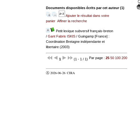
Documents disponibles écrits par cet auteur (
1
)
Ajouter le résultat dans votre
panier
Affiner la recherche
Petit lexique subversif français-breton
/
Gant Fabris ISKIS
/ Guingamp [France] :
Coordination Bretagne indépendante et
libertaire (2003)
Par page :
25
50
100
200
1
(1 - 1 / 1)
Ⓐ 2026-06-26
CIRA
valider