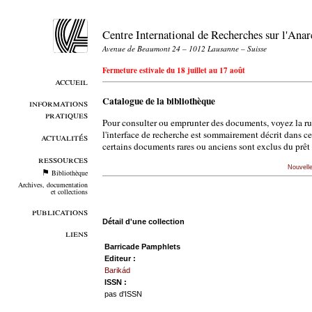
Centre International de Recherches sur l'An
Avenue de Beaumont 24 – 1012 Lausanne – Suisse
Fermeture estivale du 18 juillet au 17 août
accueil
Catalogue de la bibliothèque
informations
pratiques
Pour consulter ou emprunter des documents, voyez la r
l'interface de recherche est sommairement décrit dans c
actualités
certains documents rares ou anciens sont exclus du prêt 
ressources
Nouvell
Bibliothèque
Archives, documentation
et collections
publications
Détail d'une collection
liens
Barricade Pamphlets
Editeur :
Barikád
ISSN :
pas d'ISSN