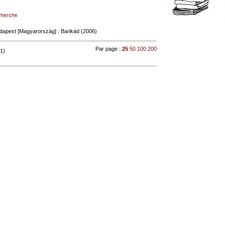
echerche
dapest [Magyarország] : Barikád (2006)
Par page :
25
50
100
200
 1)