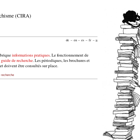
archisme (CIRA)
de
–
en
–
es
–
fr
–
it
ubrique
informations pratiques
. Le fonctionnement de
e
guide de recherche
. Les périodiques, les brochures et
et doivent être consultés sur place.
e recherche