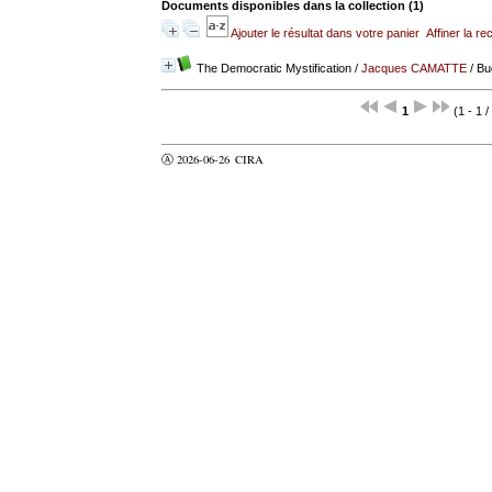
Documents disponibles dans la collection (
1
)
Ajouter le résultat dans votre panier
Affiner la r
The Democratic Mystification
/
Jacques CAMATTE
/ Bu
1
(1 - 1 /
Ⓐ 2026-06-26
CIRA
valider