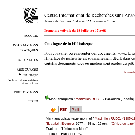
Centre International de Recherches sur l'An
Avenue de Beaumont 24 – 1012 Lausanne – Suisse
Fermeture estivale du 18 juillet au 17 août
accueil
Catalogue de la bibliothèque
informations
pratiques
Pour consulter ou emprunter des documents, voyez la r
l'interface de recherche est sommairement décrit dans c
actualités
certains documents rares ou anciens sont exclus du prêt 
ressources
Nouvell
Bibliothèque
Archives, documentation
et collections
publications
Marx anarquista
/
Maximilien RUBEL
/ Barcelona [España] 
liens
ISBD
Public
Marx anarquista [texte imprimé] /
Maximilien RUBEL (1905-1
[España] : Etcétera
, 1977 . - 65 p. ; 22 cm. - (
Crítica de la pol
Trad. de : "Léxique de Marx"
Langues
: Espagnol (
spa
)