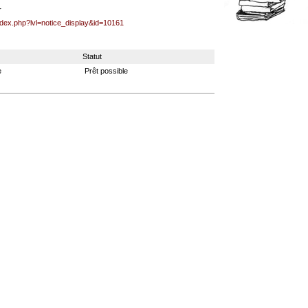
r
index.php?lvl=notice_display&id=10161
Statut
e
Prêt possible