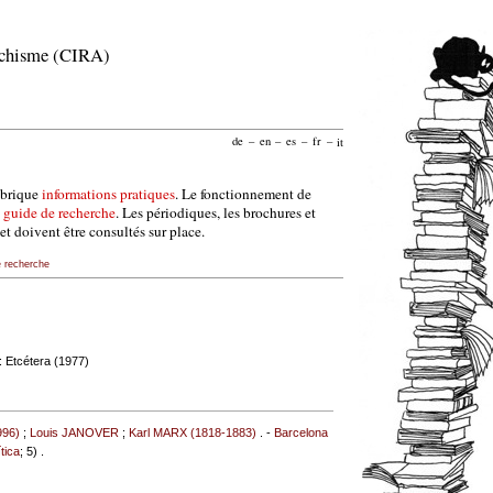
archisme (CIRA)
de
–
en
–
es
–
fr
–
it
ubrique
informations pratiques
. Le fonctionnement de
e
guide de recherche
. Les périodiques, les brochures et
et doivent être consultés sur place.
e recherche
: Etcétera (1977)
996)
;
Louis JANOVER
;
Karl MARX (1818-1883)
. -
Barcelona
ítica
; 5) .