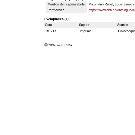
Mention de responsabilité :
Maximilian Rubel, Louis Janove
Permalink :
https://www.cira.ch/catalogue/
Exemplaires (1)
Cote
Support
Section
Be 213
Imprimé
Bibliothèqu
Ⓐ 2026-06-26
CIRA
valider