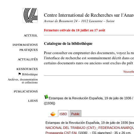
Centre International de Recherches sur l'An
Avenue de Beaumont 24 – 1012 Lausanne – Suisse
Fermeture estivale du 18 juillet au 17 août
accueil
Catalogue de la bibliothèque
informations
pratiques
Pour consulter ou emprunter des documents, voyez la r
l'interface de recherche est sommairement décrit dans c
actualités
certains documents rares ou anciens sont exclus du prêt 
ressources
Nouvell
Bibliothèque
Archives, documentation
et collections
publications
Estampas de la Revolución Española, 19 de julio de 1936
/
liens
([1936])
ISBD
Public
Estampas de la Revolución Española, 19 de julio de 1936 [tex
NACIONAL DEL TRABAJO (CNT)
;
FEDERACION ANARQUI
Propaganda CNT-FAI
, [1936] . - [31 planches] ; 35 x 26 cm.