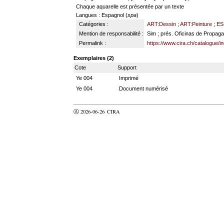
Chaque aquarelle est présentée par un texte
Langues
: Espagnol (
spa
)
Catégories :
ART:Dessin
;
ART:Peinture
;
ES
Mention de responsabilité :
Sim ; prés. Oficinas de Propa
Permalink :
https://www.cira.ch/catalogue/
Exemplaires (2)
Cote
Support
Ye 004
Imprimé
Ye 004
Document numérisé
Ⓐ 2026-06-26
CIRA
valider