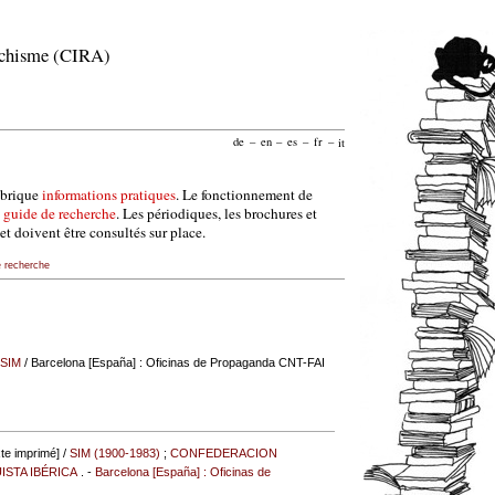
archisme (CIRA)
de
–
en
–
es
–
fr
–
it
ubrique
informations pratiques
. Le fonctionnement de
e
guide de recherche
. Les périodiques, les brochures et
et doivent être consultés sur place.
e recherche
SIM
/ Barcelona [España] : Oficinas de Propaganda CNT-FAI
te imprimé] /
SIM (1900-1983)
;
CONFEDERACION
STA IBÉRICA
. -
Barcelona [España] : Oficinas de