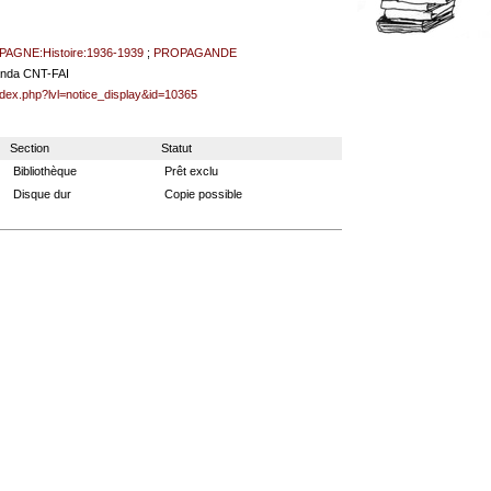
PAGNE:Histoire:1936-1939
;
PROPAGANDE
ganda CNT-FAI
index.php?lvl=notice_display&id=10365
Section
Statut
Bibliothèque
Prêt exclu
Disque dur
Copie possible