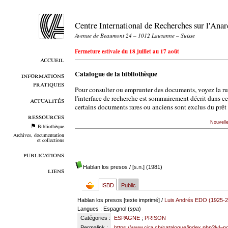
Centre International de Recherches sur l'An
Avenue de Beaumont 24 – 1012 Lausanne – Suisse
Fermeture estivale du 18 juillet au 17 août
accueil
Catalogue de la bibliothèque
informations
pratiques
Pour consulter ou emprunter des documents, voyez la r
l'interface de recherche est sommairement décrit dans c
actualités
certains documents rares ou anciens sont exclus du prêt 
ressources
Nouvell
Bibliothèque
Archives, documentation
et collections
publications
Hablan los presos
/ [s.n.] (1981)
liens
ISBD
Public
Hablan los presos [texte imprimé] /
Luis Andrés EDO (1925-
Langues
: Espagnol (
spa
)
Catégories :
ESPAGNE
;
PRISON
Permalink :
https://www.cira.ch/catalogue/index.php?lvl=