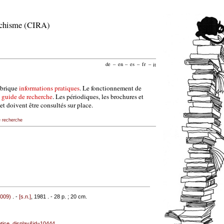
archisme (CIRA)
de
–
en
–
es
–
fr
–
it
ubrique
informations pratiques
. Le fonctionnement de
e
guide de recherche
. Les périodiques, les brochures et
et doivent être consultés sur place.
e recherche
2009)
. -
[s.n.]
, 1981 . - 28 p. ; 20 cm.
notice_display&id=10444