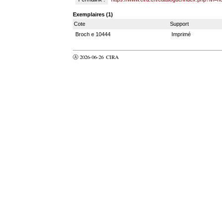
Exemplaires (1)
Cote
Support
Broch e 10444
Imprimé
Ⓐ 2026-06-26
CIRA
valider