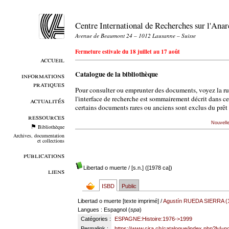
Centre International de Recherches sur l'An
Avenue de Beaumont 24 – 1012 Lausanne – Suisse
Fermeture estivale du 18 juillet au 17 août
accueil
Catalogue de la bibliothèque
informations
pratiques
Pour consulter ou emprunter des documents, voyez la r
l'interface de recherche est sommairement décrit dans c
actualités
certains documents rares ou anciens sont exclus du prêt 
ressources
Nouvell
Bibliothèque
Archives, documentation
et collections
publications
Libertad o muerte
/ [s.n.] ([1978 ca])
liens
ISBD
Public
Libertad o muerte [texte imprimé] /
Agustín RUEDA SIERRA (
Langues
: Espagnol (
spa
)
Catégories :
ESPAGNE:Histoire:1976->1999
Permalink :
https://www.cira.ch/catalogue/index.php?lvl=