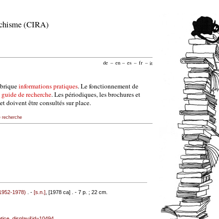
archisme (CIRA)
de
–
en
–
es
–
fr
–
it
ubrique
informations pratiques
. Le fonctionnement de
e
guide de recherche
. Les périodiques, les brochures et
et doivent être consultés sur place.
e recherche
1952-1978)
. -
[s.n.]
, [1978 ca] . - 7 p. ; 22 cm.
notice_display&id=10494