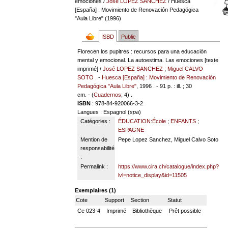
emociones
/
José LOPEZ SANCHEZ
/ Huesca
[España] : Movimiento de Renovación Pedagógica
"Aula Libre" (1996)
ISBD
Public
Florecen los pupitres : recursos para una educación
mental y emocional. La autoestima. Las emociones [texte
imprimé] /
José LOPEZ SANCHEZ
;
Miguel CALVO
SOTO
. -
Huesca [España] : Movimiento de Renovación
Pedagógica "Aula Libre"
, 1996 . - 91 p. : ill. ; 30
cm. - (
Cuadernos
; 4) .
ISBN
: 978-84-920066-3-2
Langues
: Espagnol (
spa
)
Catégories :
ÉDUCATION:École
;
ENFANTS
;
ESPAGNE
Mention de
Pepe Lopez Sanchez, Miguel Calvo Soto
responsabilité
:
Permalink :
https://www.cira.ch/catalogue/index.php?
lvl=notice_display&id=11505
Exemplaires (1)
Cote
Support
Section
Statut
Ce 023-4
Imprimé
Bibliothèque
Prêt possible