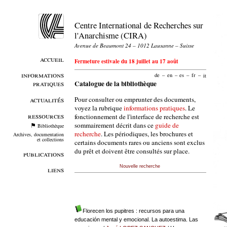
Centre International de Recherches sur
l'Anarchisme (CIRA)
Avenue de Beaumont 24 – 1012 Lausanne – Suisse
accueil
Fermeture estivale du 18 juillet au 17 août
informations
de
–
en
–
es
–
fr
–
it
pratiques
Catalogue de la bibliothèque
Pour consulter ou emprunter des documents,
actualités
voyez la rubrique
informations pratiques
. Le
ressources
fonctionnement de l'interface de recherche est
sommairement décrit dans ce
guide de
Bibliothèque
recherche
. Les périodiques, les brochures et
Archives, documentation
et collections
certains documents rares ou anciens sont exclus
du prêt et doivent être consultés sur place.
publications
Nouvelle recherche
liens
Florecen los pupitres : recursos para una
educación mental y emocional. La autoestima. Las