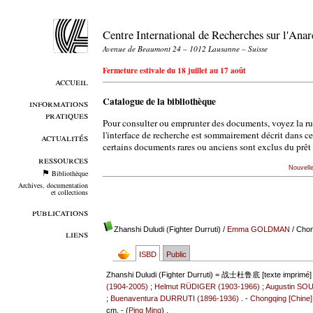
Centre International de Recherches sur l'An
Avenue de Beaumont 24 – 1012 Lausanne – Suisse
Fermeture estivale du 18 juillet au 17 août
accueil
Catalogue de la bibliothèque
informations
pratiques
Pour consulter ou emprunter des documents, voyez la r
l'interface de recherche est sommairement décrit dans c
actualités
certains documents rares ou anciens sont exclus du prêt 
ressources
Nouvell
Bibliothèque
Archives, documentation
et collections
publications
Zhanshi Duludi (Fighter Durruti)
/
Emma GOLDMAN
/ Chon
liens
ISBD
Public
Zhanshi Duludi (Fighter Durruti) = 战士杜鲁底 [texte imprimé]
(1904-2005)
;
Helmut RÜDIGER (1903-1966)
;
Augustin SO
;
Buenaventura DURRUTI (1896-1936)
. -
Chongqing [Chine
cm. - (
Ping Ming
) .