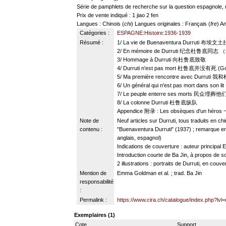
Série de pamphlets de recherche sur la question espagnole,
Prix de vente indiqué : 1 jiao 2 fen
Langues
: Chinois (
chi
)
Langues originales
: Français (
fre
) An
Catégories :
ESPAGNE:Histoire:1936-1939
Résumé :
1/ La vie de Buenaventura Durruti 布
2/ En mémoire de Durruti 纪念杜鲁底同志 （
3/ Hommage à Durruti 向杜鲁底致敬
4/ Durruti n'est pas mort 杜鲁底并没有死 (G
5/ Ma première rencontre avec Durru
6/ Un général qui n'est pas mort dans s
7/ Le peuple enterre ses morts 民众埋葬
8/ La colonne Durruti 杜鲁底纵队
Appendice 附录 : Les obsèques d'un h
Note de
Neuf articles sur Durruti, tous traduits en c
contenu :
"Buenaventura Durruti" (1937) ; remarque en in
anglais, espagnol)
Indications de couverture : auteur principa
Introduction courte de Ba Jin, à propos de so
2 illustrations : portraits de Durruti, en couv
Mention de
Emma Goldman et al. ; trad. Ba Jin
responsabilité
:
Permalink :
https://www.cira.ch/catalogue/index.php?lvl
Exemplaires (1)
Cote
Support