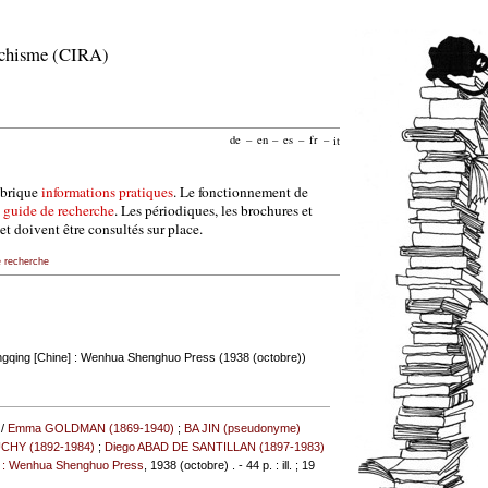
archisme (CIRA)
de
–
en
–
es
–
fr
–
it
ubrique
informations pratiques
. Le fonctionnement de
e
guide de recherche
. Les périodiques, les brochures et
et doivent être consultés sur place.
e recherche
gqing [Chine] : Wenhua Shenghuo Press (1938 (octobre))
 /
Emma GOLDMAN (1869-1940)
;
BA JIN (pseudonyme)
UCHY (1892-1984)
;
Diego ABAD DE SANTILLAN (1897-1983)
] : Wenhua Shenghuo Press
, 1938 (octobre) . - 44 p. : ill. ; 19