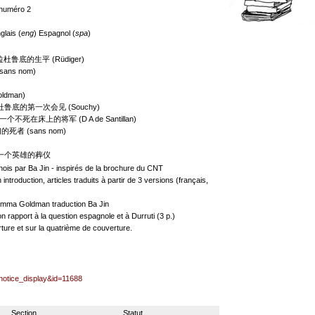
 numéro 2
glais (
eng
) Espagnol (
spa
)
埃文土拉杜鲁底的生平 (Rüdiger)
sans nom)
oldman)
ti 我和杜鲁底的第一次会见 (Souchy)
on lit 一个不死在床上的将军 (D A de Santillan)
他们的死者 (sans nom)
éros 一个英雄的葬仪
hinois par Ba Jin - inspirés de la brochure du CNT
troduction, articles traduits à partir de 3 versions (français,
l Emma Goldman traduction Ba Jin
n rapport à la question espagnole et à Durruti (3 p.)
erture et sur la quatrième de couverture.
=notice_display&id=11688
Section
Statut