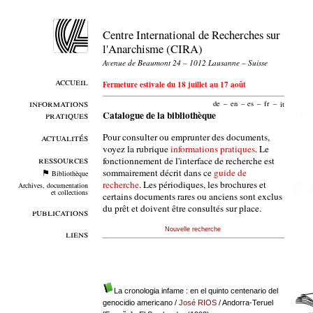
Centre International de Recherches sur
l'Anarchisme (CIRA)
Avenue de Beaumont 24 – 1012 Lausanne – Suisse
accueil
Fermeture estivale du 18 juillet au 17 août
informations
de
–
en
–
es
–
fr
–
it
pratiques
Catalogue de la bibliothèque
Pour consulter ou emprunter des documents,
actualités
voyez la rubrique
informations pratiques
. Le
ressources
fonctionnement de l'interface de recherche est
sommairement décrit dans ce
guide de
Bibliothèque
recherche
. Les périodiques, les brochures et
Archives, documentation
et collections
certains documents rares ou anciens sont exclus
du prêt et doivent être consultés sur place.
publications
Nouvelle recherche
liens
La cronologia infame : en el quinto centenario del
genocidio americano
/
José RIOS
/ Andorra-Teruel