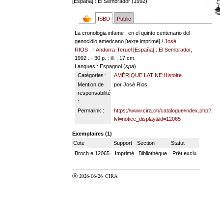
[España] : El Sembrador (1992)
ISBD
Public
La cronologia infame : en el quinto centenario del
genocidio americano [texte imprimé] /
José
RIOS
. -
Andorra-Teruel [España] : El Sembrador
,
1992 . - 30 p. : ill. ; 17 cm.
Langues
: Espagnol (
spa
)
Catégories :
AMÉRIQUE LATINE:Histoire
Mention de
por José Rios
responsabilité
:
Permalink :
https://www.cira.ch/catalogue/index.php?
lvl=notice_display&id=12065
Exemplaires (1)
Cote
Support
Section
Statut
Broch e 12065
Imprimé
Bibliothèque
Prêt exclu
Ⓐ 2026-06-26
CIRA
valider