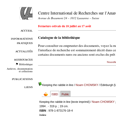
Centre International de Recherches sur l'An
Avenue de Beaumont 24 – 1012 Lausanne – Suisse
Fermeture estivale du 18 juillet au 17 août
accueil
Catalogue de la bibliothèque
informations
pratiques
Pour consulter ou emprunter des documents, voyez la r
l'interface de recherche est sommairement décrit dans c
actualités
certains documents rares ou anciens sont exclus du prêt 
ressources
Nouvell
Bibliothèque
Archives, documentation
et collections
publications
Keeping the rabble in line
/
Noam CHOMSKY
/ Edinburgh [
liens
ISBD
Public
Keeping the rabble in line [texte imprimé] /
Noam CHOMSKY
1994 . - 319 p. ; 19 cm.
ISBN
: 978-1-873176-18-4
Index