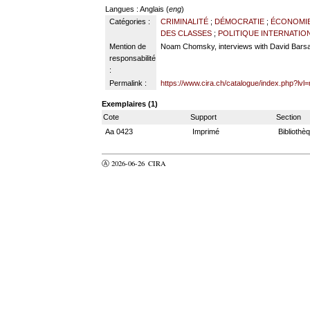
Langues
: Anglais (
eng
)
Catégories :
CRIMINALITÉ
;
DÉMOCRATIE
;
ÉCONOMI
DES CLASSES
;
POLITIQUE INTERNATIO
Mention de
Noam Chomsky, interviews with David Bars
responsabilité
:
Permalink :
https://www.cira.ch/catalogue/index.php?lvl
Exemplaires (1)
Cote
Support
Section
Aa 0423
Imprimé
Bibliothè
Ⓐ 2026-06-26
CIRA
valider