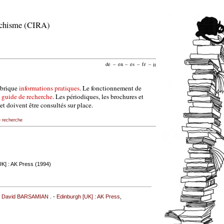
archisme (CIRA)
de
–
en
–
es
–
fr
–
it
ubrique
informations pratiques
. Le fonctionnement de
e
guide de recherche
. Les périodiques, les brochures et
et doivent être consultés sur place.
e recherche
UK] : AK Press (1994)
;
David BARSAMIAN
. -
Edinburgh [UK] : AK Press
,