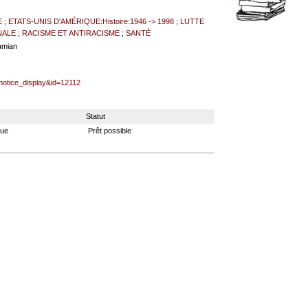
E
;
ETATS-UNIS D'AMÉRIQUE:Histoire:1946 -> 1998
;
LUTTE
NALE
;
RACISME ET ANTIRACISME
;
SANTÉ
amian
=notice_display&id=12112
Statut
que
Prêt possible