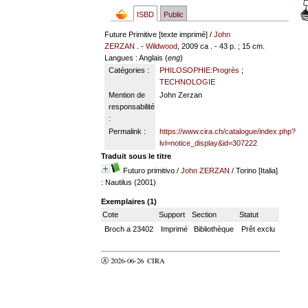
ISBD
Public
Future Primitive [texte imprimé] /
John
ZERZAN
. -
Wildwood
, 2009 ca . - 43 p. ; 15 cm.
Langues
: Anglais (
eng
)
Catégories :
PHILOSOPHIE:Progrès
;
TECHNOLOGIE
Mention de
John Zerzan
responsabilité
:
Permalink :
https://www.cira.ch/catalogue/index.php?
lvl=notice_display&id=307222
Traduit sous le titre
Futuro primitivo
/
John ZERZAN
/ Torino [Italia]
: Nautilus (2001)
Exemplaires (1)
Cote
Support
Section
Statut
Broch a 23402
Imprimé
Bibliothèque
Prêt exclu
Ⓐ 2026-06-26
CIRA
valider