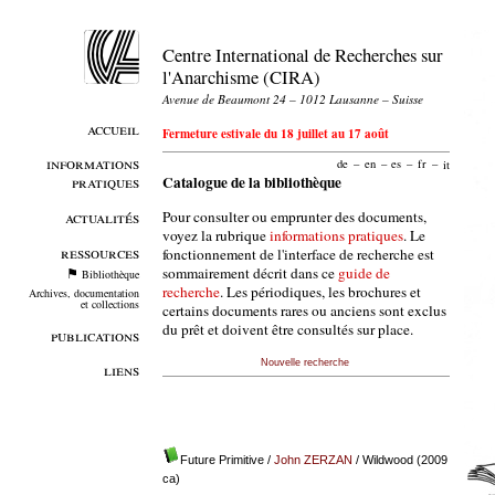
Centre International de Recherches sur
l'Anarchisme (CIRA)
Avenue de Beaumont 24 – 1012 Lausanne – Suisse
accueil
Fermeture estivale du 18 juillet au 17 août
informations
de
–
en
–
es
–
fr
–
it
pratiques
Catalogue de la bibliothèque
Pour consulter ou emprunter des documents,
actualités
voyez la rubrique
informations pratiques
. Le
ressources
fonctionnement de l'interface de recherche est
sommairement décrit dans ce
guide de
Bibliothèque
recherche
. Les périodiques, les brochures et
Archives, documentation
et collections
certains documents rares ou anciens sont exclus
du prêt et doivent être consultés sur place.
publications
Nouvelle recherche
liens
Future Primitive
/
John ZERZAN
/ Wildwood (2009
ca)