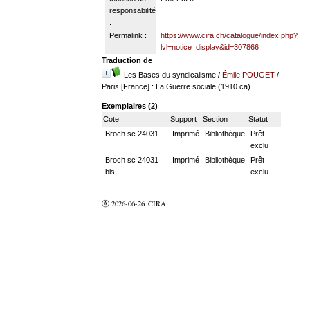
responsabilité
:
Permalink :
https://www.cira.ch/catalogue/index.php?
lvl=notice_display&id=307866
Traduction de
Les Bases du syndicalisme
/
Émile POUGET
/
Paris [France] : La Guerre sociale (1910 ca)
Exemplaires (2)
Cote
Support
Section
Statut
Broch sc 24031
Imprimé
Bibliothèque
Prêt
exclu
Broch sc 24031
Imprimé
Bibliothèque
Prêt
bis
exclu
Ⓐ 2026-06-26
CIRA
valider