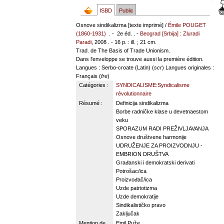
ISBD
Public
Osnove sindikalizma [texte imprimé] /
Émile POUGET
(1860-1931)
. - 2e éd. . -
Beograd [Srbija] : Zluradi
Paradi
, 2008 . - 16 p. : ill. ; 21 cm.
Trad. de The Basis of Trade Unionism.
Dans l'enveloppe se trouve aussi la première édition.
Langues
: Serbo-croate (Latin) (
scr
)
Langues originales
:
Français (
fre
)
Catégories :
SYNDICALISME:Syndicalisme
révolutionnaire
Résumé :
Definicija sindikalizma
Borbe radničke klase u devetnaestom
veku
SPORAZUM RADI PREŽIVLJAVANJA
Osnove društvene harmonije
UDRUŽENJE ZA PROIZVODNJU -
EMBRION DRUŠTVA
Građanski i demokratski derivati
Potrošac/ica
Proizvođač/ica
Uzde patriotizma
Uzde demokratije
Sindikalističko pravo
Zaključak
Mention de
Emil Puže