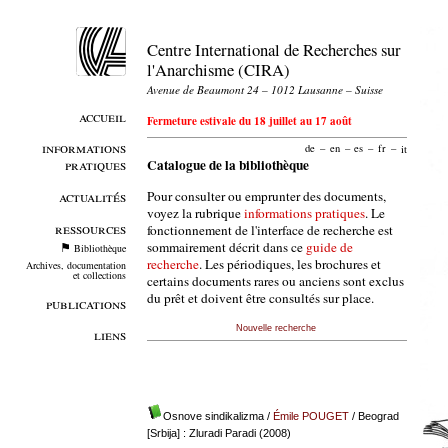
Centre International de Recherches sur
l'Anarchisme (CIRA)
Avenue de Beaumont 24 – 1012 Lausanne – Suisse
accueil
Fermeture estivale du 18 juillet au 17 août
informations
de
–
en
–
es
–
fr
–
it
pratiques
Catalogue de la bibliothèque
Pour consulter ou emprunter des documents,
actualités
voyez la rubrique
informations pratiques
. Le
ressources
fonctionnement de l'interface de recherche est
sommairement décrit dans ce
guide de
Bibliothèque
recherche
. Les périodiques, les brochures et
Archives, documentation
et collections
certains documents rares ou anciens sont exclus
du prêt et doivent être consultés sur place.
publications
Nouvelle recherche
liens
Osnove sindikalizma
/
Émile POUGET
/ Beograd
[Srbija] : Zluradi Paradi (2008)