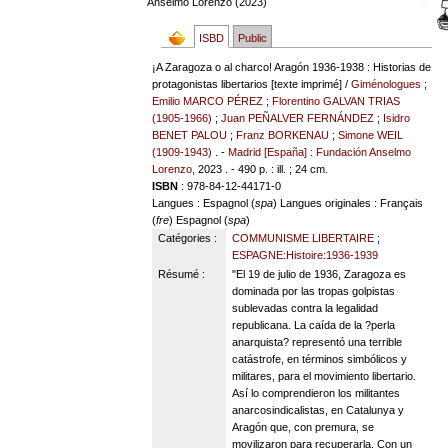
Anselmo Lorenzo (2023)
ISBD
Public
¡A Zaragoza o al charco! Aragón 1936-1938 : Historias de
protagonistas libertarios [texte imprimé] /
Giménologues
;
Emilio MARCO PÉREZ
;
Florentino GALVAN TRIAS
(1905-1966)
;
Juan PEÑALVER FERNÁNDEZ
;
Isidro
BENET PALOU
;
Franz BORKENAU
;
Simone WEIL
(1909-1943)
. -
Madrid [España] : Fundación Anselmo
Lorenzo
, 2023 . - 490 p. : ill. ; 24 cm.
ISBN
: 978-84-12-44171-0
Langues
: Espagnol (
spa
)
Langues originales
: Français
(
fre
) Espagnol (
spa
)
Catégories :
COMMUNISME LIBERTAIRE
;
ESPAGNE:Histoire:1936-1939
Résumé :
"El 19 de julio de 1936, Zaragoza es
dominada por las tropas golpistas
sublevadas contra la legalidad
republicana. La caída de la ?perla
anarquista? representó una terrible
catástrofe, en términos simbólicos y
militares, para el movimiento libertario.
Así lo comprendieron los militantes
anarcosindicalistas, en Catalunya y
Aragón que, con premura, se
movilizaron para recuperarla. Con un