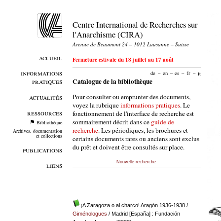
Centre International de Recherches sur
l'Anarchisme (CIRA)
Avenue de Beaumont 24 – 1012 Lausanne – Suisse
accueil
Fermeture estivale du 18 juillet au 17 août
informations
de
–
en
–
es
–
fr
–
it
pratiques
Catalogue de la bibliothèque
Pour consulter ou emprunter des documents,
actualités
voyez la rubrique
informations pratiques
. Le
ressources
fonctionnement de l'interface de recherche est
sommairement décrit dans ce
guide de
Bibliothèque
recherche
. Les périodiques, les brochures et
Archives, documentation
et collections
certains documents rares ou anciens sont exclus
du prêt et doivent être consultés sur place.
publications
Nouvelle recherche
liens
¡A Zaragoza o al charco! Aragón 1936-1938
/
Giménologues
/ Madrid [España] : Fundación