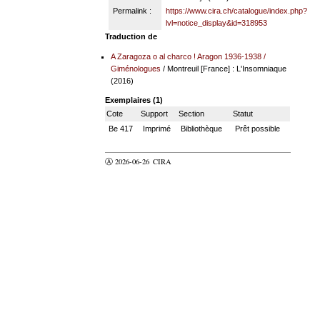
Permalink :
https://www.cira.ch/catalogue/index.php?
lvl=notice_display&id=318953
Traduction de
A Zaragoza o al charco ! Aragon 1936-1938
/
Giménologues
/ Montreuil [France] : L'Insomniaque
(2016)
Exemplaires (1)
Cote
Support
Section
Statut
Be 417
Imprimé
Bibliothèque
Prêt possible
Ⓐ 2026-06-26
CIRA
valider