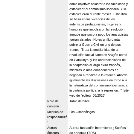
doble objetivo: aplastar a los facciosos y
establecer el comunismo libertario. Y lo
establecieron durante meses. Este libro
se basa en las vivencias de los
auténticos protagonistas, mujeres y
hombres que impulsaron la revolución,
aunque que poco a poco los anarquistas
fueran aislados. No es un libro más
sobre la Guerra Civil en uno de sus
frentes. Trata la cotidianidad de la
revolución social, tanto en Aragón como
en Catalunya, y las contradicciones de
la adaptación al largo exilio francés,
mientras lo más consecuentes se
negaban a rendirse a la retorica. Aborda
igualmente las discusiones en torno a la
la naturaleza del comunismo libertario, a
la violencia política, a la represión..." [site
web de l'éditeur 05/2026]
Note de
Table détaillée.
contenu :
Mention de
Los Gimenólogos
responsabilité
:
Autres
Aurora fundación Intermitente ; Sueños
éditeurs :
de sabotaje (TDS)