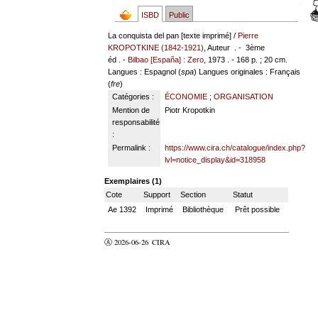
ISBD
Public
La conquista del pan [texte imprimé] /
Pierre
KROPOTKINE (1842-1921)
, Auteur . - 3ème
éd . -
Bilbao [España] : Zero
, 1973 . - 168 p. ; 20 cm.
Langues
: Espagnol (
spa
)
Langues originales
: Français
(
fre
)
Catégories :
ÉCONOMIE
;
ORGANISATION
Mention de
Piotr Kropotkin
responsabilité
:
Permalink :
https://www.cira.ch/catalogue/index.php?
lvl=notice_display&id=318958
Exemplaires (1)
Cote
Support
Section
Statut
Ae 1392
Imprimé
Bibliothèque
Prêt possible
Ⓐ 2026-06-26
CIRA
valider