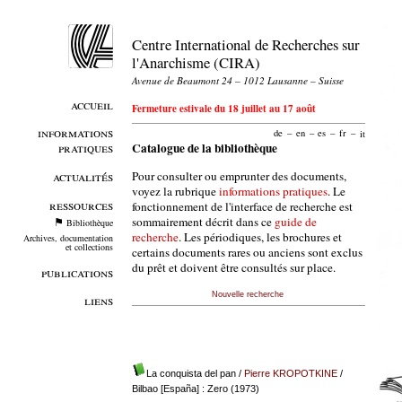
Centre International de Recherches sur
l'Anarchisme (CIRA)
Avenue de Beaumont 24 – 1012 Lausanne – Suisse
accueil
Fermeture estivale du 18 juillet au 17 août
informations
de
–
en
–
es
–
fr
–
it
pratiques
Catalogue de la bibliothèque
Pour consulter ou emprunter des documents,
actualités
voyez la rubrique
informations pratiques
. Le
ressources
fonctionnement de l'interface de recherche est
sommairement décrit dans ce
guide de
Bibliothèque
recherche
. Les périodiques, les brochures et
Archives, documentation
et collections
certains documents rares ou anciens sont exclus
du prêt et doivent être consultés sur place.
publications
Nouvelle recherche
liens
La conquista del pan
/
Pierre KROPOTKINE
/
Bilbao [España] : Zero (1973)